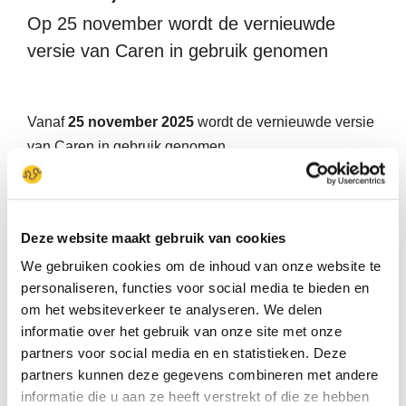
Me
Op 25 november wordt de vernieuwde
versie van Caren in gebruik genomen
Vanaf
25 november 2025
wordt de vernieuwde versie
van Caren in gebruik genomen.
U wordt ongeveer een week van tevoren, per mail,
door Nedap geïnformeerd over deze overgang. In
Deze website maakt gebruik van cookies
dezelfde mail staat informatie over de ondersteuning
bij vragen/problemen. Deze wordt vanuit Nedap
We gebruiken cookies om de inhoud van onze website te
gegeven.
personaliseren, functies voor social media te bieden en
om het websiteverkeer te analyseren. We delen
Uw inloggegevens blijven gelijk, alle dossiergegevens
informatie over het gebruik van onze site met onze
partners voor social media en en statistieken. Deze
blijven intact.
partners kunnen deze gegevens combineren met andere
informatie die u aan ze heeft verstrekt of die ze hebben
De belangrijkste wijzigingen kunt u bekijken via dit