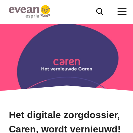
Overslaan
Zoeken
Me
en
naar
Evean
de
inhoud
gaan
Het digitale zorgdossier,
Caren, wordt vernieuwd!