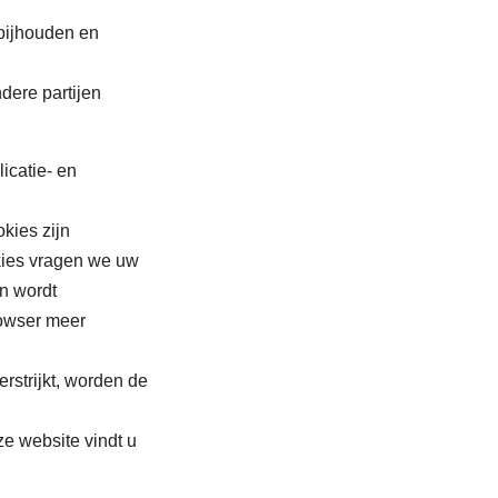
 bijhouden en
ndere partijen
icatie- en
kies zijn
okies vragen we uw
n wordt
rowser meer
strijkt, worden de
ze website vindt u