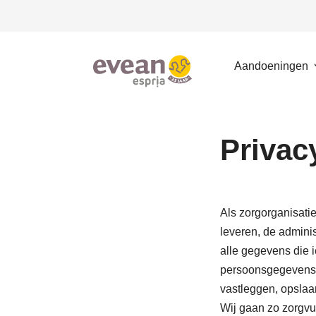
Metanavigatie
Overslaan
en
naar
Hoofdnavi
Aandoeningen
de
inhoud
Evean
gaan
Privac
Als zorgorganisati
leveren, de adminis
alle gegevens die 
persoonsgegevens d
vastleggen, opslaa
Wij gaan zo zorgvu