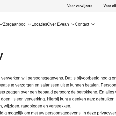
Voor verwijzers
Voor cl
gatie
Zorgaanbod
Locaties
Over Evean
Contact
y
e verwerken wij persoonsgegevens. Dat is bijvoorbeeld nodig o
tratie te verzorgen en salarissen uit te kunnen betalen. Perso
iets zeggen over een bepaald persoon: de betrokkene. En alles
oen, is een verwerking. Hierbij kunt u denken aan: gebruiken
n, wijzigen, raadplegen en verstrekken.
ldig mogelijk om met uw persoonsgegevens. In deze privacyver