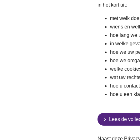
in het kort uit:
met welk doe
wiens en wel
hoe lang we
in welke geva
hoe we uw pe
hoe we omgaa
welke cookies
wat uw rechte
hoe u contac
hoe u een kla
Lees de volle
Naast deze Privacy