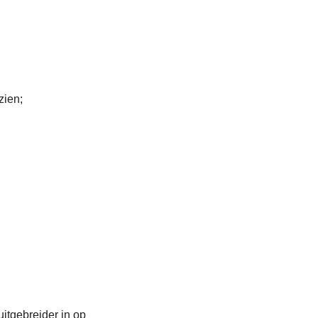
zien;
itgebreider in op