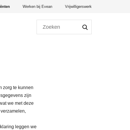
iënten
Werken bij Evean
Vrijwilligerswerk
m zorg te kunnen
onsgegevens zijn
 wat we met deze
, verzamelen,
klaring leggen we