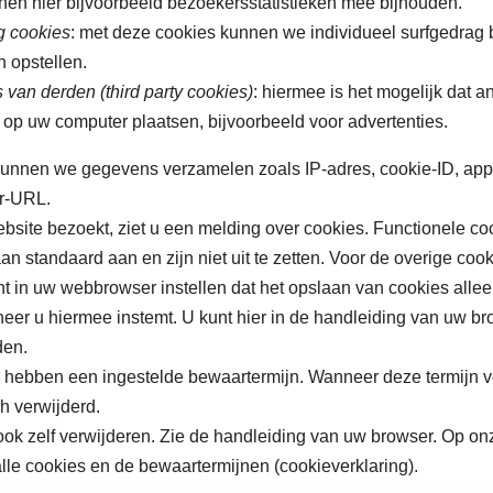
en hier bijvoorbeeld bezoekersstatistieken mee bijhouden.
g cookies
: met deze cookies kunnen we individueel surfgedrag
n opstellen.
 van derden (third party cookies)
: hiermee is het mogelijk dat a
 op uw computer plaatsen, bijvoorbeeld voor advertenties.
unnen we gegevens verzamelen zoals IP-adres, cookie-ID, appl
er-URL.
site bezoekt, ziet u een melding over cookies. Functionele coo
an standaard aan en zijn niet uit te zetten. Voor de overige co
t in uw webbrowser instellen dat het opslaan van cookies allee
er u hiermee instemt. U kunt hier in de handleiding van uw b
nden.
hebben een ingestelde bewaartermijn. Wanneer deze termijn ver
h verwijderd.
ook zelf verwijderen. Zie de handleiding van uw browser. Op on
alle cookies en de bewaartermijnen (cookieverklaring).