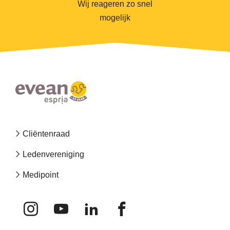
Wij reageren zo snel
mogelijk
Footer
Cliëntenraad
navigation
Ledenvereniging
Medipoint