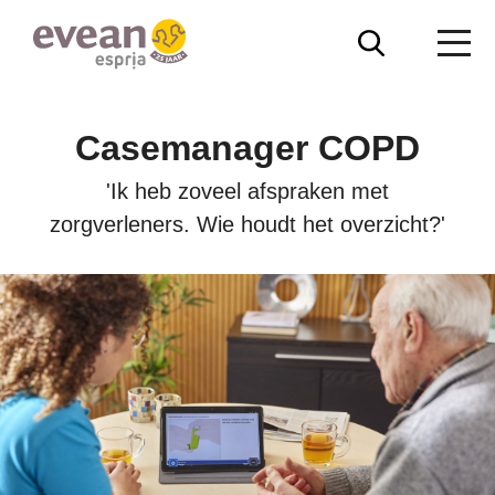
Overslaan
Zoeken
Me
en
naar
Evean
de
inhoud
Casemanager COPD
gaan
'Ik heb zoveel afspraken met
zorgverleners. Wie houdt het overzicht?'