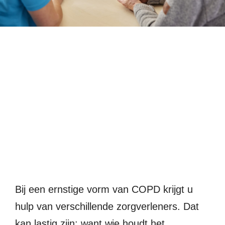
Me
Introductie
Bij een ernstige vorm van COPD krijgt u
hulp van verschillende zorgverleners. Dat
kan lastig zijn: want wie houdt het