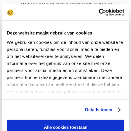
stelt een plan op met uw persoonlijke doelen
coördineert de zorg die u krijgt
adviseert en begeleidt bij benauwdheid
(zuurstofbehoefte)
Deze website maakt gebruik van cookies
adviseert en begeleidt bij vastzittend sputum
We gebruiken cookies om de inhoud van onze website te
leert u omgaan met angst om te stikken of
personaliseren, functies voor social media te bieden en
depressiviteit
om het websiteverkeer te analyseren. We delen
leert u omgaan met beperkingen door
informatie over het gebruik van onze site met onze
benauwdheid
partners voor social media en en statistieken. Deze
leert u omgaan met de omgeving
partners kunnen deze gegevens combineren met andere
helpt bij voedingsproblemen
informatie die u aan ze heeft verstrekt of die ze hebben
verzameld op basis van uw gebruik van hun diensten. In
ondersteunt bij vragen over het levenseinde
de cookieverklaring vindt u meer informatie over de
werkt samen met longverpleegkundigen, de
verschillende cookies die wij gebruiken. Ook kunt u
behandelend arts, de specialist
Details tonen
aangeven voor welk soorten cookies u wel of geen
ouderengeneeskunde en de longarts
toestemming wilt geven. Het is mogelijk dat door het
uitschakelen van bepaalde soorten cookies de
Alle cookies toestaan