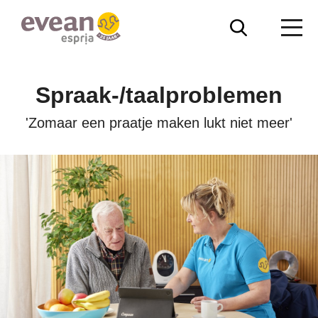
Overslaan
Zoeken
Me
en
naar
Evean
de
inhoud
Spraak-/taalproblemen
gaan
'Zomaar een praatje maken lukt niet meer'