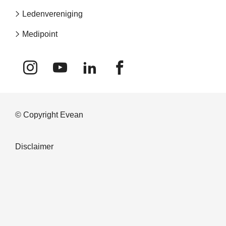
navigation
Ledenvereniging
Medipoint
© Copyright Evean
Bottom
Disclaimer
navigation
Privacy
Algemene voorwaarden