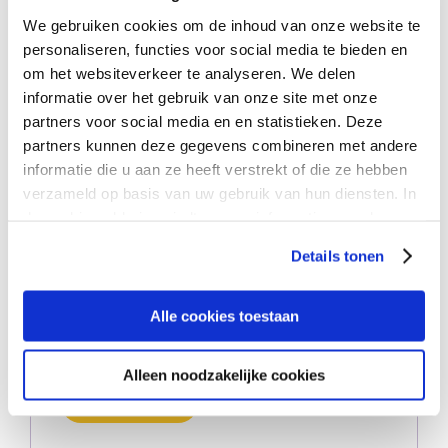
We gebruiken cookies om de inhoud van onze website te
personaliseren, functies voor social media te bieden en
om het websiteverkeer te analyseren. We delen
informatie over het gebruik van onze site met onze
partners voor social media en en statistieken. Deze
partners kunnen deze gegevens combineren met andere
informatie die u aan ze heeft verstrekt of die ze hebben
verzameld op basis van uw gebruik van hun diensten. In
de cookieverklaring vindt u meer informatie over de
verschillende cookies die wij gebruiken. Ook kunt u
Thuiszorg
Details tonen
aangeven voor welk soorten cookies u wel of geen
U woont thuis en heeft ondersteuning nodig.
toestemming wilt geven. Het is mogelijk dat door het
Onze wijkverpleegkundigen en verzorgenden
uitschakelen van bepaalde soorten cookies de
Alle cookies toestaan
functionaliteiten op de website niet (optimaal) werken. U
helpen u graag.
kunt op elk moment uw cookie-instellingen aanpassen.
Alleen noodzakelijke cookies
Lees meer