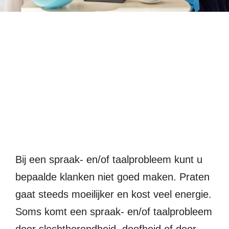
Me
Introductie
Bij een spraak- en/of taalprobleem kunt u
bepaalde klanken niet goed maken. Praten
gaat steeds moeilijker en kost veel energie.
Soms komt een spraak- en/of taalprobleem
door slechthorendheid, doofheid of door