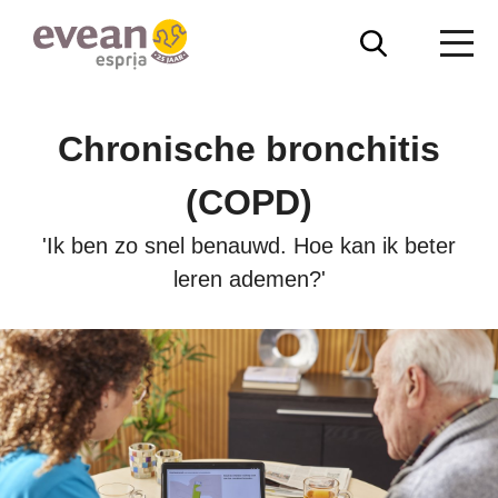
Overslaan
Zoeken
Me
en
naar
Evean
de
inhoud
Chronische bronchitis
gaan
(COPD)
'Ik ben zo snel benauwd. Hoe kan ik beter
leren ademen?'