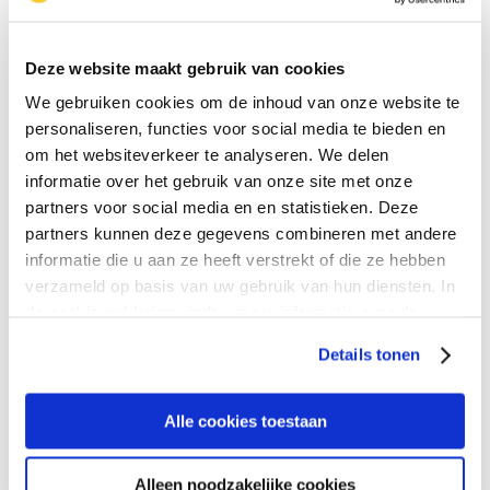
Deze website maakt gebruik van cookies
We gebruiken cookies om de inhoud van onze website te
personaliseren, functies voor social media te bieden en
om het websiteverkeer te analyseren. We delen
Fysio- en oefentherapie
informatie over het gebruik van onze site met onze
partners voor social media en en statistieken. Deze
Kunt u minder goed bewegen? De
partners kunnen deze gegevens combineren met andere
fysiotherapeut van Evean biedt zorg en hulp.
informatie die u aan ze heeft verstrekt of die ze hebben
verzameld op basis van uw gebruik van hun diensten. In
Lees meer
de cookieverklaring vindt u meer informatie over de
verschillende cookies die wij gebruiken. Ook kunt u
Details tonen
aangeven voor welk soorten cookies u wel of geen
toestemming wilt geven. Het is mogelijk dat door het
uitschakelen van bepaalde soorten cookies de
Alle cookies toestaan
functionaliteiten op de website niet (optimaal) werken. U
kunt op elk moment uw cookie-instellingen aanpassen.
Alleen noodzakelijke cookies